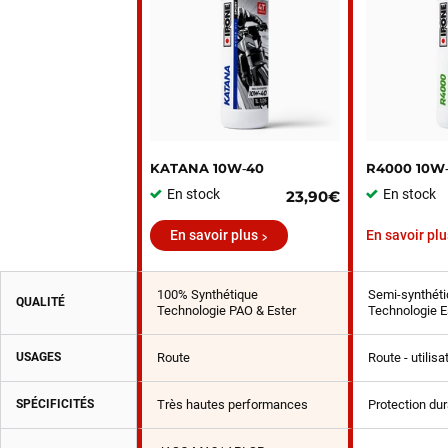
KATANA 10W‑40
R4000 10W
En stock
En stock
23,90€
En savoir plus
En savoir plu
100% Synthétique
Semi-synthéti
QUALITÉ
Technologie PAO & Ester
Technologie E
USAGES
Route
Route - utilis
SPÉCIFICITÉS
Très hautes performances
Protection du