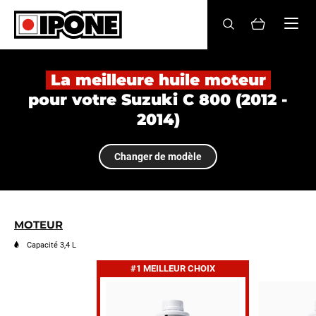
Ipone
HUILES MOTEUR
La meilleure huile moteur
pour votre Suzuki C 800 (2012 -
ENTRETIEN
2014)
MAINTENANCE
Changer de modèle
LIFESTYLE
LA MARQUE
MOTEUR
Revendeurs
Capacité 3,4 L
#1 MEILLEUR CHOIX
Compte
FR
EN
ES
IT
DE
BE