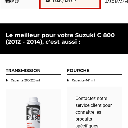
JASO MA2/ API SP
NORMES
JASO MA2/ A
Le meilleur pour votre Suzuki C 800
(2012 - 2014), c'est aussi :
TRANSMISSION
FOURCHE
Capacité 200-220 ml
Capacité 441 ml
Contactez notre
service client pour
connaître les
produits
spécifiques