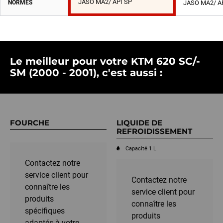
JASO MA2/ API SP
NORMES
JASO MA2/ A
Le meilleur pour votre KTM 620 SC/-
SM (2000 - 2001), c'est aussi :
FOURCHE
LIQUIDE DE
REFROIDISSEMENT
Capacité 1 L
Contactez notre
service client pour
Contactez notre
connaître les
service client pour
produits
connaître les
spécifiques
produits
adaptés à votre