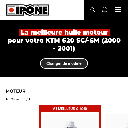
Ipone
HUILES MOTEUR
La meilleure huile moteur
pour votre KTM 620 SC/-SM (2000
ENTRETIEN
- 2001)
MAINTENANCE
Changer de modèle
LIFESTYLE
LA MARQUE
MOTEUR
Revendeurs
Capacité 1,6 L
#1 MEILLEUR CHOIX
Compte
FR
EN
ES
IT
DE
BE