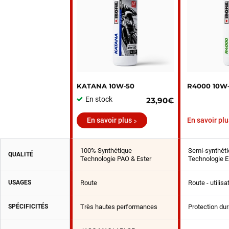
KATANA 10W‑50
R4000 10W
En stock
23,90€
En savoir plus
En savoir plu
100% Synthétique
Semi-synthéti
QUALITÉ
Technologie PAO & Ester
Technologie E
USAGES
Route
Route - utilis
SPÉCIFICITÉS
Très hautes performances
Protection du