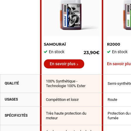
SAMOURAÏ
R2000
En stock
En stock
23,90€
En savoir plus
En savoir plu
100% Synthétique -
QUALITÉ
Semi-synthéti
Technologie 100% Ester
USAGES
Compétition et loisir
Route
Très haute protection du
Protection du 
SPÉCIFICITÉS
moteur
fumée