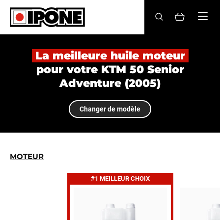
Ipone
HUILES MOTEUR
La meilleure huile moteur
pour votre KTM 50 Senior
ENTRETIEN
Adventure (2005)
MAINTENANCE
Changer de modèle
LIFESTYLE
LA MARQUE
MOTEUR
Revendeurs
#1 MEILLEUR CHOIX
Compte
FR
EN
ES
IT
DE
BE