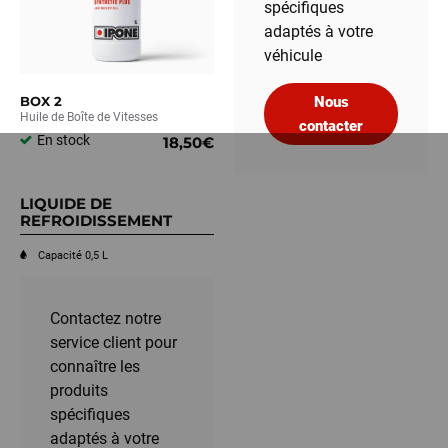
spécifiques
adaptés à votre
véhicule
BOX 2
Nous
Huile de Boîte de Vitesses
contacter
En stock
18,50€
LIQUIDE DE
REFROIDISSEMENT
Capacité 0,5 L
Contactez notre
service client pour
connaître les
produits
spécifiques
adaptés à votre