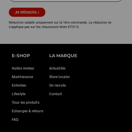
Je m'inscris
Réduction valable uniquement sur la 1ère commande. La réduction ne
s'applique pas sur les chaussures Moto KT01-S.
E-SHOP
LA MARQUE
Huiles moteur
Actualités
Maintenance
Store locator
Entretien
On recrute
Lifestyle
Contact
Tous les produits
Echanges & retours
FAQ