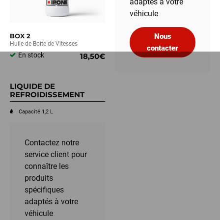
adaptés à votre
véhicule
BOX 2
Nous
Huile de Boîte de Vitesses
contacter
En stock
18,50€
LIQUIDE DE
REFROIDISSEMENT
Capacité 1,2 L
Contactez notre
service client pour
connaître les
produits
spécifiques
adaptés à votre
véhicule