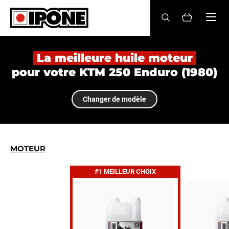
Ipone
HUILES MOTEUR
La meilleure huile moteur
pour votre KTM 250 Enduro (1980)
ENTRETIEN
Changer de modèle
MAINTENANCE
LIFESTYLE
LA MARQUE
MOTEUR
#1 MEILLEUR CHOIX
Revendeurs
Compte
FR
EN
ES
IT
DE
BE