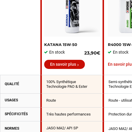
KATANA 15W‑50
R4000 15W
En stock
En stock
23,90€
En savoir plus
En savoir plu
100% Synthétique
Semi-synthéti
QUALITÉ
Technologie PAO & Ester
Technologie E
USAGES
Route
Route - utilis
SPÉCIFICITÉS
Très hautes performances
Protection du
JASO MA2/ API SP
NORMES
JASO MA2/ A