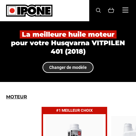
Ipone
HUILES MOTEUR
La meilleure huile moteur
pour votre Husqvarna VITPILEN
ENTRETIEN
401 (2018)
MAINTENANCE
Changer de modèle
LIFESTYLE
LA MARQUE
MOTEUR
Revendeurs
#1 MEILLEUR CHOIX
Compte
FR
EN
ES
IT
DE
BE