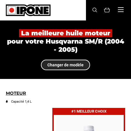
Ipone
HUILES MOTEUR
La meilleure huile moteur
pour votre Husqvarna SM/R (2004
ENTRETIEN
- 2005)
MAINTENANCE
Changer de modèle
LIFESTYLE
LA MARQUE
MOTEUR
Revendeurs
Capacité 1,4 L
#1 MEILLEUR CHOIX
Compte
FR
EN
ES
IT
DE
BE