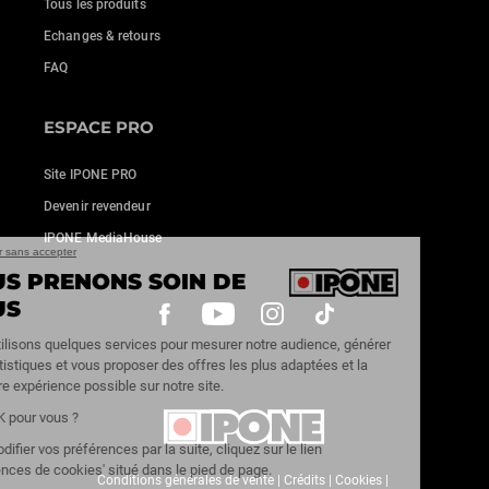
Tous les produits
Echanges & retours
FAQ
ESPACE PRO
Site IPONE PRO
Devenir revendeur
IPONE MediaHouse
Continuer sans accepter
NOUS PRENONS SOIN DE
VOUS
Nous utilisons quelques services pour mesurer notre audience, générer
des statistiques et vous proposer des offres les plus adaptées et la
meilleure expérience possible sur notre site.
C'est OK pour vous ?
Pour modifier vos préférences par la suite, cliquez sur le lien
'Préférences de cookies' situé dans le pied de page.
Conditions générales de vente
|
Crédits
|
Cookies
|