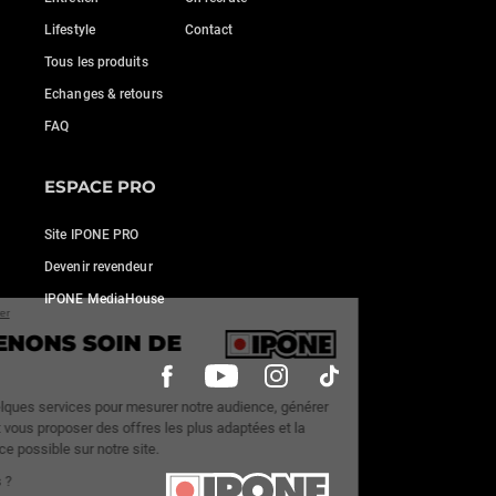
Lifestyle
Contact
Tous les produits
Echanges & retours
FAQ
ESPACE PRO
Site IPONE PRO
Devenir revendeur
IPONE MediaHouse
Continuer sans accepter
NOUS PRENONS SOIN DE
VOUS
Nous utilisons quelques services pour mesurer notre audience, générer
des statistiques et vous proposer des offres les plus adaptées et la
meilleure expérience possible sur notre site.
C'est OK pour vous ?