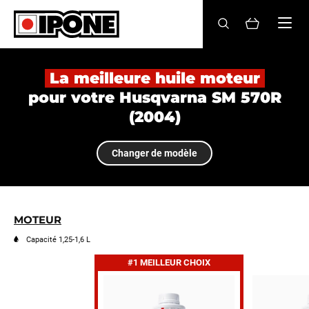
Ipone
HUILES MOTEUR
La meilleure huile moteur
pour votre Husqvarna SM 570R
ENTRETIEN
(2004)
MAINTENANCE
Changer de modèle
LIFESTYLE
LA MARQUE
MOTEUR
Revendeurs
Capacité 1,25-1,6 L
#1 MEILLEUR CHOIX
Compte
FR
EN
ES
IT
DE
BE