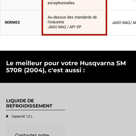
exceptionnelles
Au-dessus des standards de
l'industrie
NORMES
JASO MA2/ A
JASO MA2 / API SP
Le meilleur pour votre Husqvarna SM
570R (2004), c'est aussi :
LIQUIDE DE
REFROIDISSEMENT
Capacité 1,2 L
Contactez notre