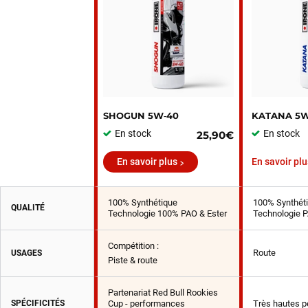
SHOGUN 5W‑40
KATANA 5W
En stock
En stock
25,90€
En savoir plus
En savoir plu
100% Synthétique
100% Synthét
QUALITÉ
Technologie 100% PAO & Ester
Technologie P
Compétition :
Route
USAGES
Piste & route
Partenariat Red Bull Rookies
SPÉCIFICITÉS
Cup - performances
Très hautes 