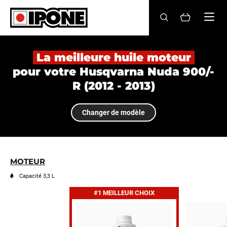
Ipone
HUILES MOTEUR
La meilleure huile moteur
pour votre Husqvarna Nuda 900/-
ENTRETIEN
R (2012 - 2013)
MAINTENANCE
Changer de modèle
LIFESTYLE
LA MARQUE
MOTEUR
Revendeurs
Capacité 3,3 L
#1 MEILLEUR CHOIX
Compte
FR
EN
ES
IT
DE
BE