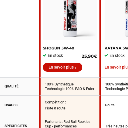
SHOGUN 5W‑40
KATANA 5W
En stock
En stock
25,90€
En savoir plus
En savoir plu
100% Synthétique
100% Synthét
QUALITÉ
Technologie 100% PAO & Ester
Technologie P
Compétition :
Route
USAGES
Piste & route
Partenariat Red Bull Rookies
SPÉCIFICITÉS
Cup - performances
Très hautes 