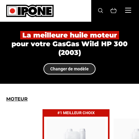
Ipone
HUILES MOTEUR
La meilleure huile moteur
pour votre GasGas Wild HP 300
ENTRETIEN
(2003)
MAINTENANCE
Changer de modèle
LIFESTYLE
LA MARQUE
MOTEUR
Revendeurs
#1 MEILLEUR CHOIX
Compte
FR
EN
ES
IT
DE
BE