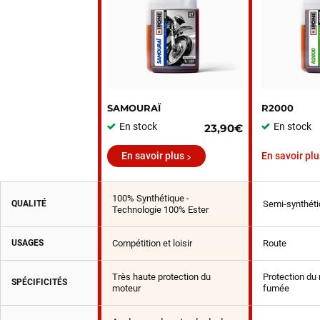
SAMOURAÏ
R2000
En stock
En stock
23,90€
En savoir plus
En savoir plu
100% Synthétique -
QUALITÉ
Semi-synthéti
Technologie 100% Ester
USAGES
Compétition et loisir
Route
Très haute protection du
Protection du 
SPÉCIFICITÉS
moteur
fumée