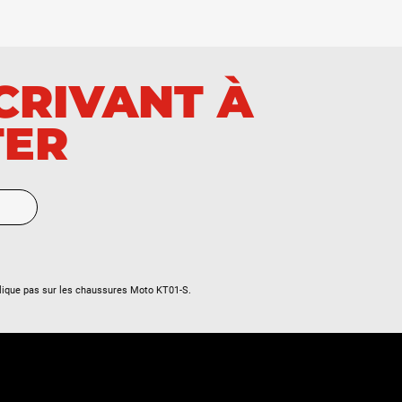
SCRIVANT À
TER
lique pas sur les chaussures Moto KT01-S.