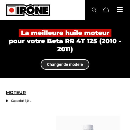
Ipone
HUILES MOTEUR
La meilleure huile moteur
pour votre Beta RR 4T 125 (2010 -
ENTRETIEN
2011)
MAINTENANCE
Changer de modèle
LIFESTYLE
LA MARQUE
MOTEUR
Revendeurs
Capacité 1,0 L
Compte
FR
EN
ES
IT
DE
BE