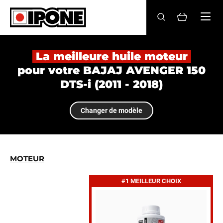
Ipone
HUILES MOTEUR
La meilleure huile moteur
pour votre BAJAJ AVENGER 150
ENTRETIEN
DTS-i (2011 - 2018)
MAINTENANCE
Changer de modèle
LIFESTYLE
LA MARQUE
MOTEUR
Revendeurs
#1 MEILLEUR CHOIX
Compte
FR
EN
ES
IT
DE
BE