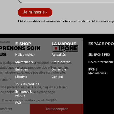
Je m'inscris
Réduction valable uniquement sur la 1ère commande. La réduction ne s'app
Continuer sans accepter
E-SHOP
LA MARQUE
ESPACE PRO
NOUS PRENONS SOIN
DE VOUS
Huiles moteur
Actualités
Site IPONE PRO
Maintenance
Store locator
Devenir revendeur
Nous utilisons quelques services pour mesurer notre audience,
générer des statistiques et vous proposer des offres les plus
Entretien
On recrute
IPONE
adaptées et la meilleure expérience possible sur notre site.
MediaHouse
Lifestyle
Contact
C'est OK pour vous ?
Tous les produits
Pour modifier vos préférences par la suite, cliquez sur le lien
Echanges &
'Préférences de cookies' situé dans le pied de page.
retours
Consentements certifiés par
FAQ
Paramétrer
Tout accepter