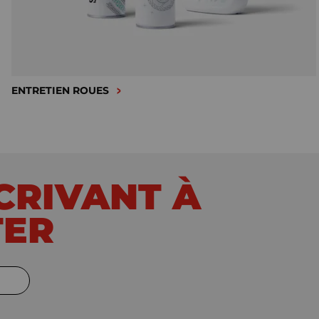
ENTRETIEN ROUES
SCRIVANT À
TER