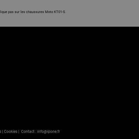
lique pas sur les chaussures Moto KT01-S.
s
|
Cookies
| Contact :
info@ipone.fr
s Options