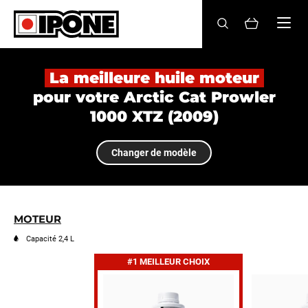
Ipone
HUILES MOTEUR
La meilleure huile moteur
pour votre Arctic Cat Prowler
ENTRETIEN
1000 XTZ (2009)
MAINTENANCE
Changer de modèle
LIFESTYLE
LA MARQUE
MOTEUR
Revendeurs
Capacité 2,4 L
#1 MEILLEUR CHOIX
Compte
FR
EN
ES
IT
DE
BE