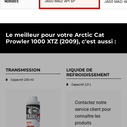
JASO MA2/ API SP
NORMES
JASO MA2/ A
Le meilleur pour votre Arctic Cat
Prowler 1000 XTZ (2009), c'est aussi :
TRANSMISSION
LIQUIDE DE
REFROIDISSEMENT
Capacité 250 ml
Capacité 2,9 L
Contactez notre
service client pour
connaître les
produits