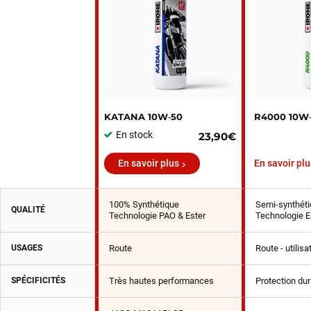
KATANA 10W‑50
R4000 10W
En stock
23,90€
En savoir plus
En savoir plu
100% Synthétique
Semi-synthéti
QUALITÉ
Technologie PAO & Ester
Technologie E
USAGES
Route
Route - utilis
SPÉCIFICITÉS
Très hautes performances
Protection du