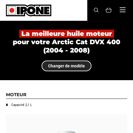
Ipone
HUILES MOTEUR
La meilleure huile moteur
pour votre Arctic Cat DVX 400
ENTRETIEN
(2004 - 2008)
MAINTENANCE
Changer de modèle
LIFESTYLE
LA MARQUE
MOTEUR
Revendeurs
Capacité 2,1 L
Compte
FR
EN
ES
IT
DE
BE