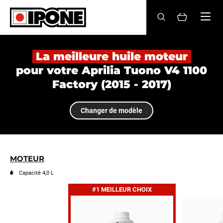
Ipone
HUILES MOTEUR
La meilleure huile moteur
pour votre Aprilia Tuono V4 1100
ENTRETIEN
Factory (2015 - 2017)
MAINTENANCE
Changer de modèle
LIFESTYLE
LA MARQUE
MOTEUR
Revendeurs
Capacité 4,0 L
#1 MEILLEUR CHOIX
Compte
FR
EN
ES
IT
DE
BE