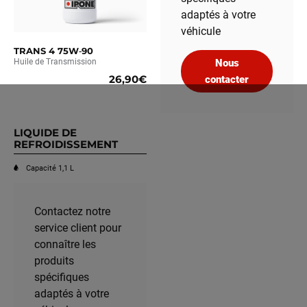
adaptés à votre
véhicule
TRANS 4 75W‑90
Huile de Transmission
Nous
26,90€
contacter
LIQUIDE DE
REFROIDISSEMENT
Capacité 1,1 L
Contactez notre
service client pour
connaître les
produits
spécifiques
adaptés à votre