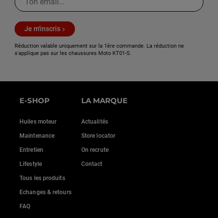
Je m'inscris
Réduction valable uniquement sur la 1ère commande. La réduction ne
s'applique pas sur les chaussures Moto KT01-S.
E-SHOP
LA MARQUE
Huiles moteur
Actualités
Maintenance
Store locator
Entretien
On recrute
Lifestyle
Contact
Tous les produits
Echanges & retours
FAQ