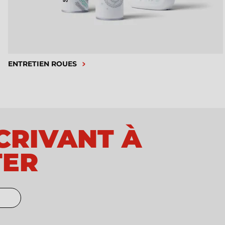
ENTRETIEN ROUES
SCRIVANT À
TER