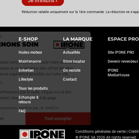
Je m'inscris
Réduction valable uniquement sur la 1ère commande. La réduction ne s'app
Continuer sans accepter
E-SHOP
LA MARQUE
ESPACE PRO
NOUS PRENONS SOIN
DE VOUS
Huiles moteur
Actualités
Site IPONE PRO
Maintenance
Store locator
Devenir revendeur
Nous utilisons quelques services pour mesurer notre audience,
générer des statistiques et vous proposer des offres les plus
Entretien
On recrute
IPONE
adaptées et la meilleure expérience possible sur notre site.
MediaHouse
Lifestyle
Contact
C'est OK pour vous ?
Tous les produits
Pour modifier vos préférences par la suite, cliquez sur le lien
Echanges &
'Préférences de cookies' situé dans le pied de page.
retours
Consentements certifiés par
FAQ
Paramétrer
Tout accepter
Axeptio consent
Conditions générales de vente
|
Crédit
Plateforme de Gestion du Consentement : Personnalisez vo
® IPONE SA
2026
All rights reserved.