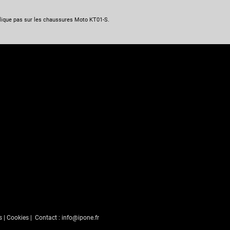
lique pas sur les chaussures Moto KT01-S.
s
|
Cookies
| Contact :
info@ipone.fr
s Options