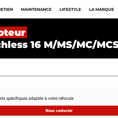
RETIEN
MAINTENANCE
LIFESTYLE
LA MARQUE
oteur
chless 16 M/MS/MC/MCS 
uits spécifiques adaptés à votre véhicule
Nous contacter