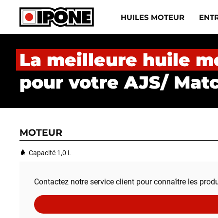
Ipone
HUILES MOTEUR
ENT
HUILES MOTEUR
La meilleure huile m
ENTRETIEN
pour votre AJS/ Mat
MAINTENANCE
LIFESTYLE
MOTEUR
LA MARQUE
Capacité 1,0 L
Revendeurs
Contactez notre service client pour connaître les prod
Compte
FR
EN
ES
IT
DE
BE