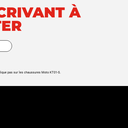
SCRIVANT À
TER
lique pas sur les chaussures Moto KT01-S.