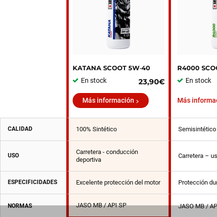
KATANA SCOOT 5W‑40
R4000 SCO
En stock
En stock
23,90€
Más información
Más informa
CALIDAD
100% Sintético
Semisintético
Carretera - conducción
USO
Carretera – us
deportiva
ESPECIFICIDADES
Excelente protección del motor
Protección du
JASO MB / API SP
NORMAS
JASO MB / AP