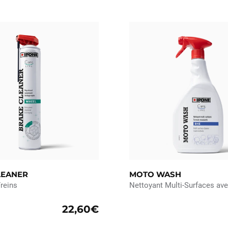
LEANER
MOTO WASH
reins
Nettoyant Multi-Surfaces av
22,60€