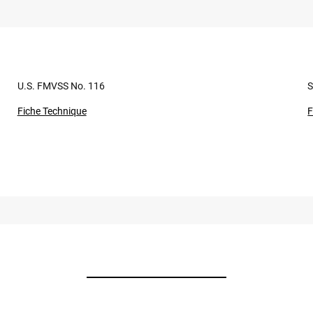
U.S. FMVSS No. 116
S
Fiche Technique
F
 ans selon votre fréquence de roulage et le niveau d’agressivité de votre p