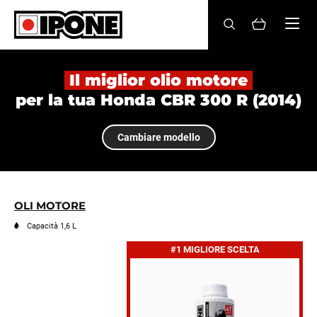
Ipone
OLI MOTORE
Il miglior olio motore
per la tua Honda CBR 300 R (2014)
CURA
Cambiare modello
MANUTENZIONE
LIFESTYLE
LA MARCA
OLI MOTORE
Capacità 1,6 L
Rivenditori
#1 MIGLIORE SCELTA
Account
IT
FR
EN
ES
DE
BE