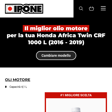
Ipone
OLI MOTORE
Il miglior olio motore
per la tua Honda Africa Twin CRF
CURA
1000 L (2016 - 2019)
MANUTENZIONE
Cambiare modello
LIFESTYLE
LA MARCA
OLI MOTORE
Rivenditori
Capacità 4,1 L
#1 MIGLIORE SCELTA
Account
IT
FR
EN
ES
DE
BE