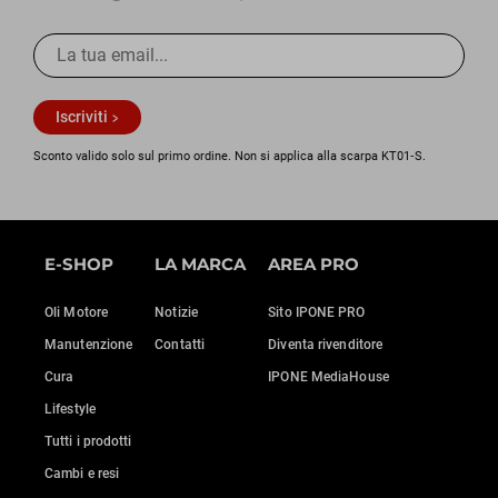
Iscriviti
Sconto valido solo sul primo ordine. Non si applica alla scarpa KT01‑S.
E-SHOP
LA MARCA
AREA PRO
Oli Motore
Notizie
Sito IPONE PRO
Manutenzione
Contatti
Diventa rivenditore
Cura
IPONE MediaHouse
Lifestyle
Tutti i prodotti
Cambi e resi