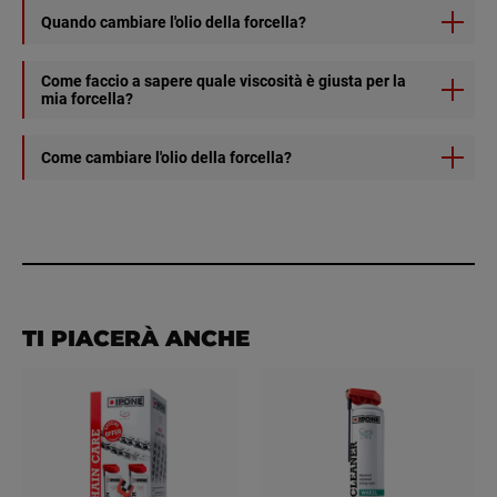
Quando cambiare l'olio della forcella?
L'olio della forcella dovrebbe essere cambiato ogni due
Come faccio a sapere quale viscosità è giusta per la
mia forcella?
anni circa.
Per conoscere la viscosità, seguire le raccomandazioni
Come cambiare l'olio della forcella?
del produttore nel manuale.
Controllare la viscosità prima di cambiarlo e verificare che
non ci siano perdite alle guarnizioni dello spinnaker.
TI PIACERÀ ANCHE