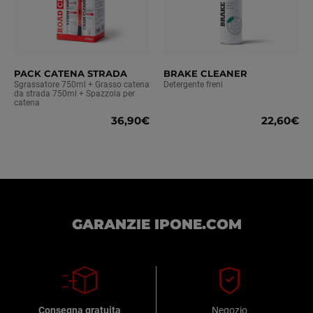
PACK CATENA STRADA
BRAKE CLEANER
Sgrassatore 750ml + Grasso catena
Detergente freni
da strada 750ml + Spazzola per
catena
36,90€
22,60€
GARANZIE IPONE.COM
Consegna gratuita
Negozio