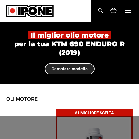
Ipone
OLI MOTORE
Il miglior olio motore
per la tua KTM 690 ENDURO R
CURA
(2019)
MANUTENZIONE
Cambiare modello
LIFESTYLE
LA MARCA
OLI MOTORE
Rivenditori
#1 MIGLIORE SCELTA
Account
IT
FR
EN
ES
DE
BE