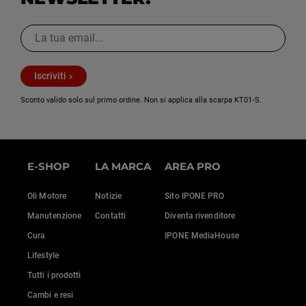
Iscriviti
Sconto valido solo sul primo ordine. Non si applica alla scarpa KT01‑S.
E-SHOP
LA MARCA
AREA PRO
Oli Motore
Notizie
Sito IPONE PRO
Manutenzione
Contatti
Diventa rivenditore
Cura
IPONE MediaHouse
Lifestyle
Tutti i prodotti
Cambi e resi