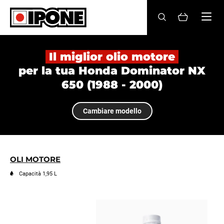
Ipone
OLI MOTORE
Il miglior olio motore
per la tua Honda Dominator NX
CURA
650 (1988 - 2000)
MANUTENZIONE
Cambiare modello
LIFESTYLE
LA MARCA
OLI MOTORE
Rivenditori
Capacità 1,95 L
Account
IT
FR
EN
ES
DE
BE