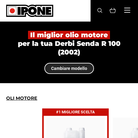
Ipone
OLI MOTORE
Il miglior olio motore
per la tua Derbi Senda R 100
CURA
(2002)
MANUTENZIONE
Cambiare modello
LIFESTYLE
LA MARCA
OLI MOTORE
Rivenditori
#1 MIGLIORE SCELTA
Account
IT
FR
EN
ES
DE
BE