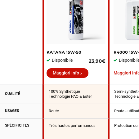
KATANA 15W‑50
R4000 15W
Disponibile
Disponibil
23,90€
Maggiori info
Maggiori inf
100% Synthétique
Semi-synthéti
QUALITÉ
Technologie PAO & Ester
Technologie E
USAGES
Route
Route - utilis
SPÉCIFICITÉS
Très hautes performances
Protection du