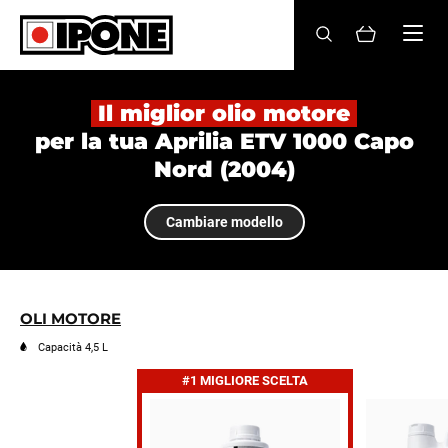
Ipone
OLI MOTORE
Il miglior olio motore
per la tua Aprilia ETV 1000 Capo
CURA
Nord (2004)
MANUTENZIONE
Cambiare modello
LIFESTYLE
LA MARCA
OLI MOTORE
Rivenditori
Capacità 4,5 L
#1 MIGLIORE SCELTA
Account
IT
FR
EN
ES
DE
BE