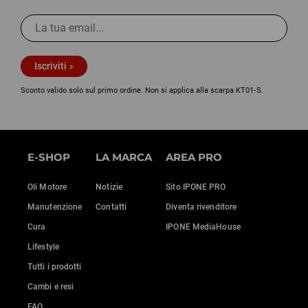
Iscriviti
Sconto valido solo sul primo ordine. Non si applica alla scarpa KT01‑S.
E-SHOP
LA MARCA
AREA PRO
Oli Motore
Notizie
Sito IPONE PRO
Manutenzione
Contatti
Diventa rivenditore
Cura
IPONE MediaHouse
Lifestyle
Tutti i prodotti
Cambi e resi
FAQ