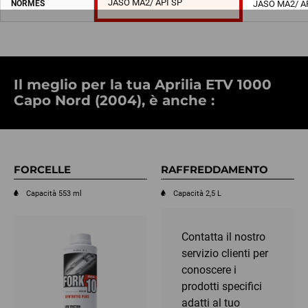
JASO MA2/ API SP
NORMES
JASO MA2/ A
Il meglio per la tua Aprilia ETV 1000
Capo Nord (2004), è anche :
FORCELLE
RAFFREDDAMENTO
Capacità 553 ml
Capacità 2,5 L
Contatta il nostro
servizio clienti per
conoscere i
prodotti specifici
adatti al tuo